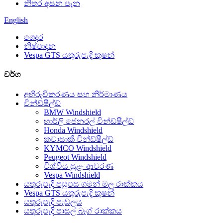
නිතර අසන පැන
English
ගෙදර
නිෂ්පාදන
Vespa GTS යතුරුපැදි කුෂන්
වර්ග
අභිරුචිකරණය සහ නිර්මාණය
වින්ඩ්ෂීල්ඩ්
BMW Windshield
හාර්ලි ජෙනරල් වින්ඩ්ෂීල්ඩ්
Honda Windshield
කවාසාකි වින්ඩ්ෂීල්ඩ්
KYMCO Windshield
Peugeot Windshield
විශ්වීය සුළං ආවරණ
Vespa Windshield
යතුරුපැදි පසුපස ගමන් මලු රාක්කය
Vespa GTS යතුරුපැදි කුෂන්
යතුරුපැදි පැඩලය
යතුරුපැදි පාසල් බෑග් රාක්කය