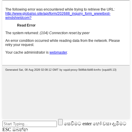
සෙවීමට enter හෝ වසා දැමීමට
ESC ඔබන්න