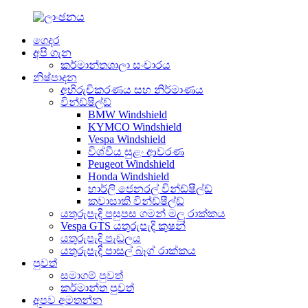
ගෙදර
අපි ගැන
කර්මාන්තශාලා සංචාරය
නිෂ්පාදන
අභිරුචිකරණය සහ නිර්මාණය
වින්ඩ්ෂීල්ඩ්
BMW Windshield
KYMCO Windshield
Vespa Windshield
විශ්වීය සුළං ආවරණ
Peugeot Windshield
Honda Windshield
හාර්ලි ජෙනරල් වින්ඩ්ෂීල්ඩ්
කවාසාකි වින්ඩ්ෂීල්ඩ්
යතුරුපැදි පසුපස ගමන් මලු රාක්කය
Vespa GTS යතුරුපැදි කුෂන්
යතුරුපැදි පැඩලය
යතුරුපැදි පාසල් බෑග් රාක්කය
පුවත්
සමාගම් පුවත්
කර්මාන්ත පුවත්
අපව අමතන්න