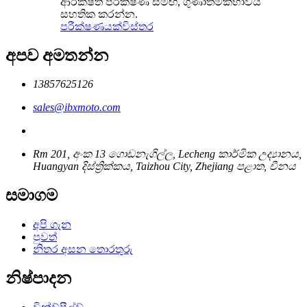
ආරක්ෂිත පරීක්ෂණ සමඟ, ගුණාත්මකභාවය
සහතික කරන්න.
පරීක්ෂණයක්
විස්තර
අපව අමතන්න
13857625126
sales@ibxmoto.com
Rm 201, අංක 13 ගොඩනැගිල්ල, Lecheng කාර්මික උද්‍යානය,
Huangyan දිස්ත්‍රික්කය, Taizhou City, Zhejiang පළාත, චීනය
සමාගම
අපි ගැන
පුවත්
නිතර අසන තොරතුරු
නිෂ්පාදන