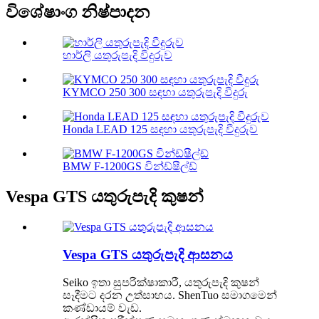
විශේෂාංග නිෂ්පාදන
හාර්ලි යතුරුපැදි වීදුරුව
KYMCO 250 300 සඳහා යතුරුපැදි වීදුරු
Honda LEAD 125 සඳහා යතුරුපැදි වීදුරුව
BMW F-1200GS වින්ඩ්ෂීල්ඩ්
Vespa GTS යතුරුපැදි කුෂන්
Vespa GTS යතුරුපැදි ආසනය
Seiko ඉතා සුපරික්ෂාකාරී, යතුරුපැදි කුෂන්
සෑදීමට දරන උත්සාහය. ShenTuo සමාගමෙන්
කණ්ඩායම් වැඩ.