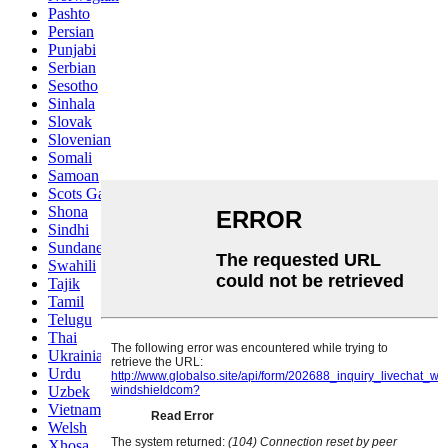
Pashto
Persian
Punjabi
Serbian
Sesotho
Sinhala
Slovak
Slovenian
Somali
Samoan
Scots Gaelic
Shona
Sindhi
Sundanese
Swahili
Tajik
Tamil
Telugu
Thai
Ukrainian
Urdu
Uzbek
Vietnamese
Welsh
Xhosa