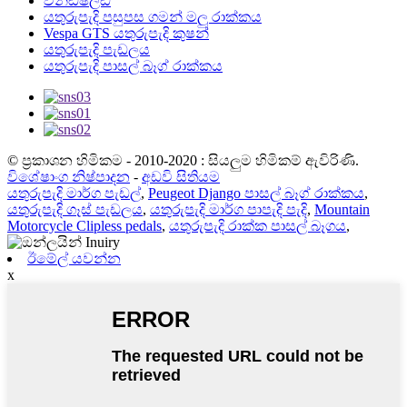
වින්ඩ්ෂීල්ඩ්
යතුරුපැදි පසුපස ගමන් මලු රාක්කය
Vespa GTS යතුරුපැදි කුෂන්
යතුරුපැදි පැඩලය
යතුරුපැදි පාසල් බෑග් රාක්කය
© ප්‍රකාශන හිමිකම - 2010-2020 : සියලුම හිමිකම් ඇවිරිණි.
විශේෂාංග නිෂ්පාදන
-
අඩවි සිතියම
යතුරුපැදි මාර්ග පැඩල්
,
Peugeot Django පාසල් බෑග් රාක්කය
,
යතුරුපැදි ගෑස් පැඩලය
,
යතුරුපැදි මාර්ග පාපැදි පැදි
,
Mountain
Motorcycle Clipless pedals
,
යතුරුපැදි රාක්ක පාසල් බෑගය
,
ඊමේල් යවන්න
x