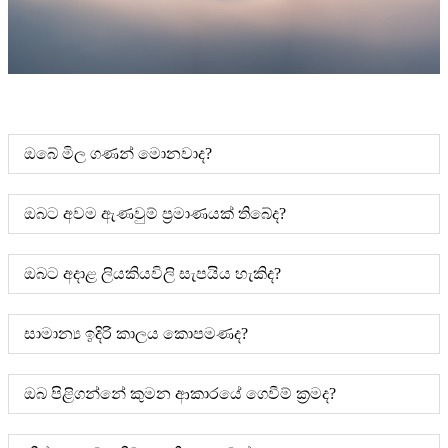
ඔබේ මිල ගණන් මොනවාද?
ඔබට අවම ඇණවුම් ප්‍රමාණයක් තිබේද?
ඔබට අදාළ ලියකියවිලි සැපයිය හැකිද?
සාමාන්‍ය ඉදිරි කාලය කොපමණද?
ඔබ පිළිගන්නේ කුමන ආකාරයේ ගෙවීම් ක්‍රමද?