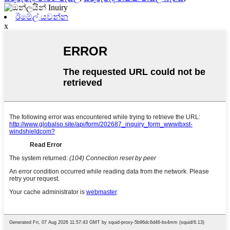
ඊමේල් යවන්න
x