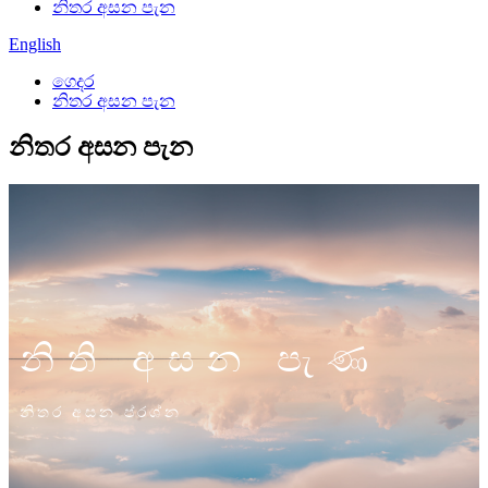
නිතර අසන පැන
English
ගෙදර
නිතර අසන පැන
නිතර අසන පැන
නිති අසන පැණ
නිතර අසන ප්රශ්න