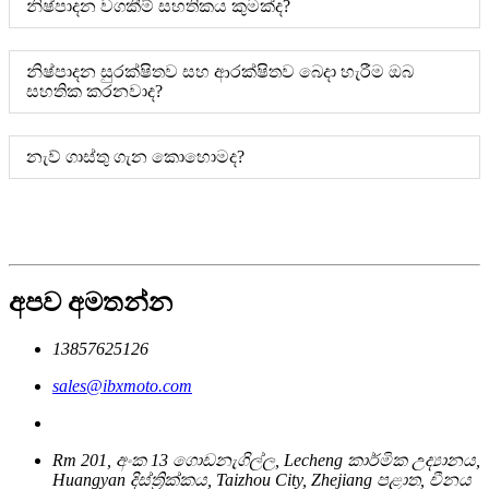
නිෂ්පාදන වගකීම් සහතිකය කුමක්ද?
නිෂ්පාදන සුරක්ෂිතව සහ ආරක්ෂිතව බෙදා හැරීම ඔබ
සහතික කරනවාද?
නැව් ගාස්තු ගැන කොහොමද?
අපව අමතන්න
13857625126
sales@ibxmoto.com
Rm 201, අංක 13 ගොඩනැගිල්ල, Lecheng කාර්මික උද්‍යානය,
Huangyan දිස්ත්‍රික්කය, Taizhou City, Zhejiang පළාත, චීනය