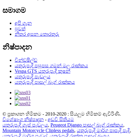
සමාගම
අපි ගැන
පුවත්
නිතර අසන තොරතුරු
නිෂ්පාදන
වින්ඩ්ෂීල්ඩ්
යතුරුපැදි පසුපස ගමන් මලු රාක්කය
Vespa GTS යතුරුපැදි කුෂන්
යතුරුපැදි පැඩලය
යතුරුපැදි පාසල් බෑග් රාක්කය
© ප්‍රකාශන හිමිකම - 2010-2020 : සියලුම හිමිකම් ඇවිරිණි.
විශේෂාංග නිෂ්පාදන
-
අඩවි සිතියම
යතුරුපැදි ගෑස් පැඩලය
,
Peugeot Django පාසල් බෑග් රාක්කය
,
Mountain Motorcycle Clipless pedals
,
යතුරුපැදි මාර්ග පාපැදි පැදි
,
යතුරුපැදි මාර්ග පැඩල්
,
යතුරුපැදි රාක්ක පාසල් බෑගය
,