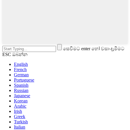
සෙවීමට enter හෝ වසා දැමීමට
ESC ඔබන්න
English
French
German
Portuguese
Spanish
Russian
Japanese
Korean
Arabic
Irish
Greek
Turkish
Italian