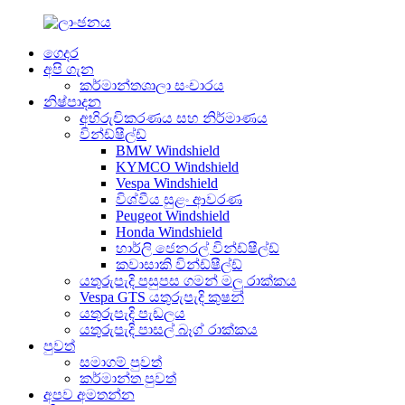
ගෙදර
අපි ගැන
කර්මාන්තශාලා සංචාරය
නිෂ්පාදන
අභිරුචිකරණය සහ නිර්මාණය
වින්ඩ්ෂීල්ඩ්
BMW Windshield
KYMCO Windshield
Vespa Windshield
විශ්වීය සුළං ආවරණ
Peugeot Windshield
Honda Windshield
හාර්ලි ජෙනරල් වින්ඩ්ෂීල්ඩ්
කවාසාකි වින්ඩ්ෂීල්ඩ්
යතුරුපැදි පසුපස ගමන් මලු රාක්කය
Vespa GTS යතුරුපැදි කුෂන්
යතුරුපැදි පැඩලය
යතුරුපැදි පාසල් බෑග් රාක්කය
පුවත්
සමාගම් පුවත්
කර්මාන්ත පුවත්
අපව අමතන්න