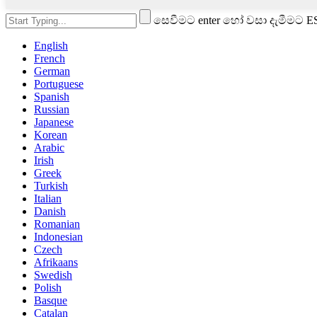
සෙවීමට enter හෝ වසා දැමීමට 
English
French
German
Portuguese
Spanish
Russian
Japanese
Korean
Arabic
Irish
Greek
Turkish
Italian
Danish
Romanian
Indonesian
Czech
Afrikaans
Swedish
Polish
Basque
Catalan