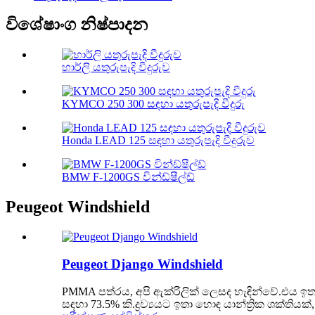
විශේෂාංග නිෂ්පාදන
හාර්ලි යතුරුපැදි වීදුරුව
KYMCO 250 300 සඳහා යතුරුපැදි වීදුරු
Honda LEAD 125 සඳහා යතුරුපැදි වීදුරුව
BMW F-1200GS වින්ඩ්ෂීල්ඩ්
Peugeot Windshield
Peugeot Django Windshield
PMMA පත්රය, අපි ඇක්රිලික් ලෙසද හැඳින්වේ.එය ඉත
සඳහා 73.5% කි.ද්‍රව්‍යයට ඉතා හොඳ යාන්ත්‍රික ශක්ත