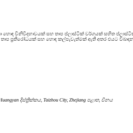
ා හොඳ විනිවිදභාවයක් සහ තාප ප්ලාස්ටික් වර්ගයක් සහිත ප්ලාස්ට
ියක්, තාප ප්‍රතිරෝධයක් සහ හොඳ කල්පැවැත්මක් ඇති අතර එයට විඛාද
ngyan දිස්ත්‍රික්කය, Taizhou City, Zhejiang පළාත, චීනය