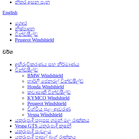
නිතර අසන පැන
English
ගෙදර
නිෂ්පාදන
වින්ඩ්ෂීල්ඩ්
Peugeot Windshield
වර්ග
අභිරුචිකරණය සහ නිර්මාණය
වින්ඩ්ෂීල්ඩ්
BMW Windshield
හාර්ලි ජෙනරල් වින්ඩ්ෂීල්ඩ්
Honda Windshield
කවාසාකි වින්ඩ්ෂීල්ඩ්
KYMCO Windshield
Peugeot Windshield
විශ්වීය සුළං ආවරණ
Vespa Windshield
යතුරුපැදි පසුපස ගමන් මලු රාක්කය
Vespa GTS යතුරුපැදි කුෂන්
යතුරුපැදි පැඩලය
යතුරුපැදි පාසල් බෑග් රාක්කය