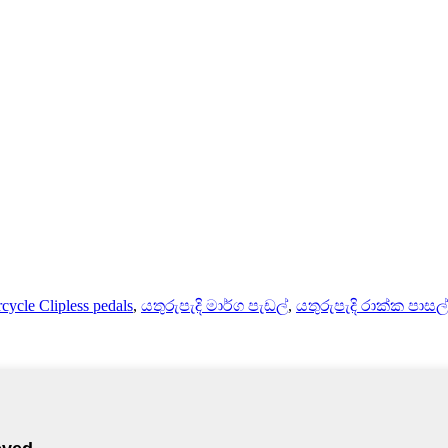
ycle Clipless pedals
,
යතුරුපැදි මාර්ග පැඩල්
,
යතුරුපැදි රාක්ක පාසල