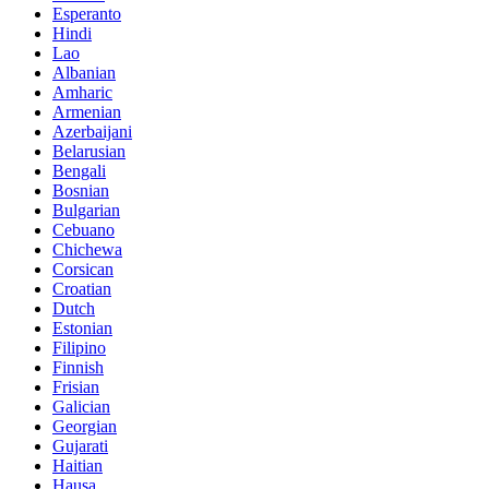
Esperanto
Hindi
Lao
Albanian
Amharic
Armenian
Azerbaijani
Belarusian
Bengali
Bosnian
Bulgarian
Cebuano
Chichewa
Corsican
Croatian
Dutch
Estonian
Filipino
Finnish
Frisian
Galician
Georgian
Gujarati
Haitian
Hausa