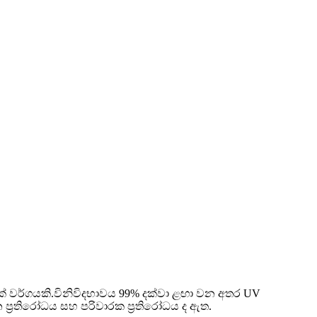
ික් වර්ගයකි.විනිවිදභාවය 99% දක්වා ළඟා වන අතර UV
න ප්‍රතිරෝධය සහ පරිවාරක ප්‍රතිරෝධය ද ඇත.