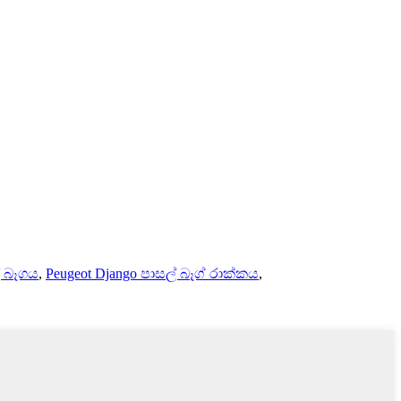
් බෑගය
,
Peugeot Django පාසල් බෑග් රාක්කය
,