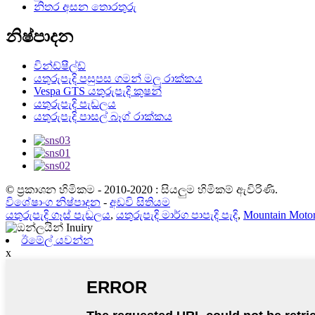
නිතර අසන තොරතුරු
නිෂ්පාදන
වින්ඩ්ෂීල්ඩ්
යතුරුපැදි පසුපස ගමන් මලු රාක්කය
Vespa GTS යතුරුපැදි කුෂන්
යතුරුපැදි පැඩලය
යතුරුපැදි පාසල් බෑග් රාක්කය
© ප්‍රකාශන හිමිකම - 2010-2020 : සියලුම හිමිකම් ඇවිරිණි.
විශේෂාංග නිෂ්පාදන
-
අඩවි සිතියම
යතුරුපැදි ගෑස් පැඩලය
,
යතුරුපැදි මාර්ග පාපැදි පැදි
,
Mountain Motorc
ඊමේල් යවන්න
x