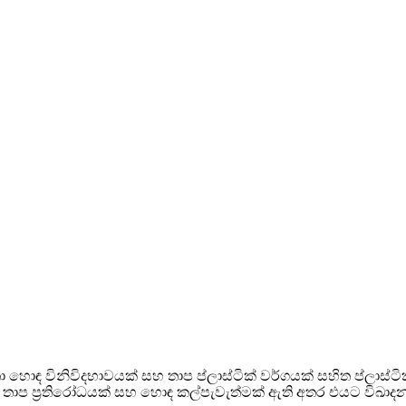
ා හොඳ විනිවිදභාවයක් සහ තාප ප්ලාස්ටික් වර්ගයක් සහිත ප්ලාස්ට
ියක්, තාප ප්‍රතිරෝධයක් සහ හොඳ කල්පැවැත්මක් ඇති අතර එයට විඛාද