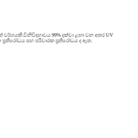
ික් වර්ගයකි.විනිවිදභාවය 99% දක්වා ළඟා වන අතර UV
න ප්‍රතිරෝධය සහ පරිවාරක ප්‍රතිරෝධය ද ඇත.