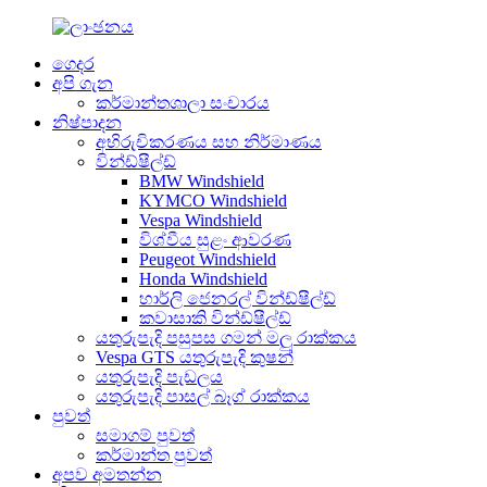
ගෙදර
අපි ගැන
කර්මාන්තශාලා සංචාරය
නිෂ්පාදන
අභිරුචිකරණය සහ නිර්මාණය
වින්ඩ්ෂීල්ඩ්
BMW Windshield
KYMCO Windshield
Vespa Windshield
විශ්වීය සුළං ආවරණ
Peugeot Windshield
Honda Windshield
හාර්ලි ජෙනරල් වින්ඩ්ෂීල්ඩ්
කවාසාකි වින්ඩ්ෂීල්ඩ්
යතුරුපැදි පසුපස ගමන් මලු රාක්කය
Vespa GTS යතුරුපැදි කුෂන්
යතුරුපැදි පැඩලය
යතුරුපැදි පාසල් බෑග් රාක්කය
පුවත්
සමාගම් පුවත්
කර්මාන්ත පුවත්
අපව අමතන්න