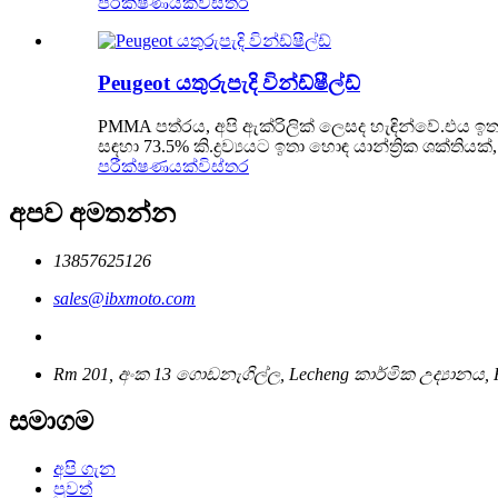
පරීක්ෂණයක්
විස්තර
Peugeot යතුරුපැදි වින්ඩ්ෂීල්ඩ්
PMMA පත්රය, අපි ඇක්රිලික් ලෙසද හැඳින්වේ.එය ඉත
සඳහා 73.5% කි.ද්‍රව්‍යයට ඉතා හොඳ යාන්ත්‍රික ශක්ත
පරීක්ෂණයක්
විස්තර
අපව අමතන්න
13857625126
sales@ibxmoto.com
Rm 201, අංක 13 ගොඩනැගිල්ල, Lecheng කාර්මික උද්‍යානය, Hua
සමාගම
අපි ගැන
පුවත්