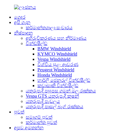
ගෙදර
අපි ගැන
කර්මාන්තශාලා සංචාරය
නිෂ්පාදන
අභිරුචිකරණය සහ නිර්මාණය
වින්ඩ්ෂීල්ඩ්
BMW Windshield
KYMCO Windshield
Vespa Windshield
විශ්වීය සුළං ආවරණ
Peugeot Windshield
Honda Windshield
හාර්ලි ජෙනරල් වින්ඩ්ෂීල්ඩ්
කවාසාකි වින්ඩ්ෂීල්ඩ්
යතුරුපැදි පසුපස ගමන් මලු රාක්කය
Vespa GTS යතුරුපැදි කුෂන්
යතුරුපැදි පැඩලය
යතුරුපැදි පාසල් බෑග් රාක්කය
පුවත්
සමාගම් පුවත්
කර්මාන්ත පුවත්
අපව අමතන්න