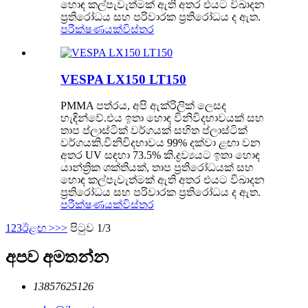
හොඳ කල්පැවැත්මක් ඇති අතර එයට විඛාදන
ප්‍රතිරෝධය සහ පරිවාරක ප්‍රතිරෝධය ද ඇත.
පරීක්ෂණයක්
විස්තර
VESPA LX150 LT150
PMMA පත්රය, අපි ඇක්රිලික් ලෙසද
හැඳින්වේ.එය ඉතා හොඳ විනිවිදභාවයක් සහ
තාප ප්ලාස්ටික් වර්ගයක් සහිත ප්ලාස්ටික්
වර්ගයකි.විනිවිදභාවය 99% දක්වා ළඟා වන
අතර UV සඳහා 73.5% කි.ද්‍රව්‍යයට ඉතා හොඳ
යාන්ත්‍රික ශක්තියක්, තාප ප්‍රතිරෝධයක් සහ
හොඳ කල්පැවැත්මක් ඇති අතර එයට විඛාදන
ප්‍රතිරෝධය සහ පරිවාරක ප්‍රතිරෝධය ද ඇත.
පරීක්ෂණයක්
විස්තර
1
2
3
ඊළඟ >
>>
පිටුව 1/3
අපව අමතන්න
13857625126