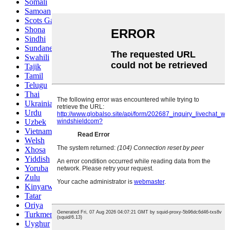
Somali
Samoan
Scots Gaelic
Shona
Sindhi
Sundanese
Swahili
Tajik
Tamil
Telugu
Thai
Ukrainian
Urdu
Uzbek
Vietnamese
Welsh
Xhosa
Yiddish
Yoruba
Zulu
Kinyarwanda
Tatar
Oriya
Turkmen
Uyghur