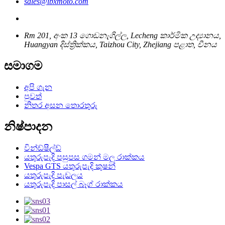
sales@ibxmoto.com
Rm 201, අංක 13 ගොඩනැගිල්ල, Lecheng කාර්මික උද්‍යානය,
Huangyan දිස්ත්‍රික්කය, Taizhou City, Zhejiang පළාත, චීනය
සමාගම
අපි ගැන
පුවත්
නිතර අසන තොරතුරු
නිෂ්පාදන
වින්ඩ්ෂීල්ඩ්
යතුරුපැදි පසුපස ගමන් මලු රාක්කය
Vespa GTS යතුරුපැදි කුෂන්
යතුරුපැදි පැඩලය
යතුරුපැදි පාසල් බෑග් රාක්කය