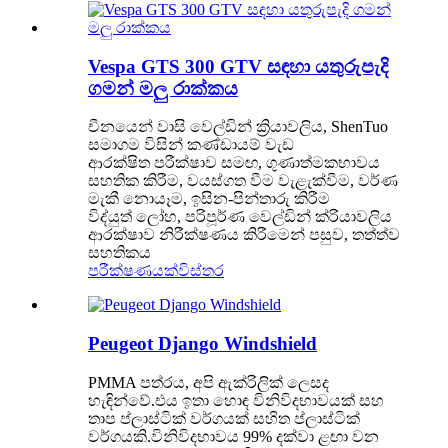
Vespa GTS 300 GTV සඳහා යතුරුපැදි
ගමන් මලු රාක්කය
චීනයෙන් වාසි වෙල්ඩින් ක්‍රියාවලිය, ShenTuo
සමාගම විසින් කණ්ඩායම් වැඩ
ආරක්ෂිත පරීක්ෂාව සමඟ, ගුණාත්මකභාවය
සහතික කිරීම, වයස්ගත වීම වැළැක්වීම, වර්ණ
මැකී නොයෑම, ඉසින-පින්තාරු කිරීම
විද්යුත් ලෝහ, පරිපූර්ණ වෙල්ඩින් ක්රියාවලිය
ආරක්ෂාව නිරීක්ෂණය කිරීමෙන් පසුව, තත්ත්ව
සහතිකය
පරීක්ෂණයක්
විස්තර
Peugeot Django Windshield
PMMA පත්රය, අපි ඇක්රිලික් ලෙසද
හැඳින්වේ.එය ඉතා හොඳ විනිවිදභාවයක් සහ
තාප ප්ලාස්ටික් වර්ගයක් සහිත ප්ලාස්ටික්
වර්ගයකි.විනිවිදභාවය 99% දක්වා ළඟා වන