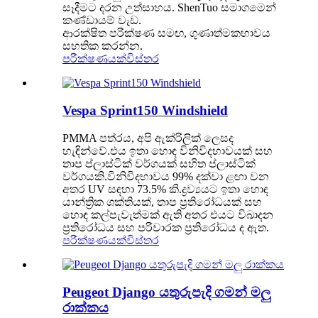
සෑදීමට දරන උත්සාහය. ShenTuo සමාගමෙන්
කණ්ඩායම් වැඩ.
ආරක්ෂිත පරීක්ෂණ සමඟ, ගුණාත්මකභාවය
සහතික කරන්න.
පරීක්ෂණයක්
විස්තර
Vespa Sprint150 Windshield
PMMA පත්රය, අපි ඇක්රිලික් ලෙසද
හැඳින්වේ.එය ඉතා හොඳ විනිවිදභාවයක් සහ
තාප ප්ලාස්ටික් වර්ගයක් සහිත ප්ලාස්ටික්
වර්ගයකි.විනිවිදභාවය 99% දක්වා ළඟා වන
අතර UV සඳහා 73.5% කි.ද්‍රව්‍යයට ඉතා හොඳ
යාන්ත්‍රික ශක්තියක්, තාප ප්‍රතිරෝධයක් සහ
හොඳ කල්පැවැත්මක් ඇති අතර එයට විඛාදන
ප්‍රතිරෝධය සහ පරිවාරක ප්‍රතිරෝධය ද ඇත.
පරීක්ෂණයක්
විස්තර
Peugeot Django යතුරුපැදි ගමන් මලු
රාක්කය