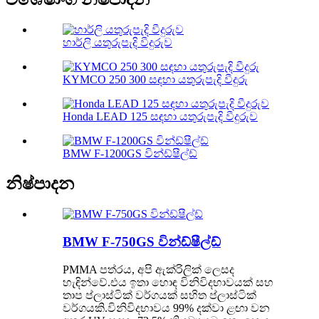
හාර්ලි යතුරුපැදි වීදුරුව
KYMCO 250 300 සඳහා යතුරුපැදි වීදුරු
Honda LEAD 125 සඳහා යතුරුපැදි වීදුරුව
BMW F-1200GS වින්ඩ්ෂීල්ඩ්
නිෂ්පාදන
BMW F-750GS වින්ඩ්ෂීල්ඩ්
PMMA පත්රය, අපි ඇක්රිලික් ලෙසද
හැඳින්වේ.එය ඉතා හොඳ විනිවිදභාවයක් සහ
තාප ප්ලාස්ටික් වර්ගයක් සහිත ප්ලාස්ටික්
වර්ගයකි.විනිවිදභාවය 99% දක්වා ළඟා වන