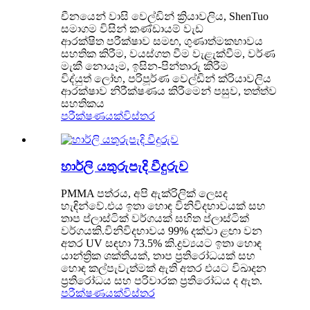
චීනයෙන් වාසි වෙල්ඩින් ක්‍රියාවලිය, ShenTuo
සමාගම විසින් කණ්ඩායම් වැඩ
ආරක්ෂිත පරීක්ෂාව සමඟ, ගුණාත්මකභාවය
සහතික කිරීම, වයස්ගත වීම වැළැක්වීම, වර්ණ
මැකී නොයෑම, ඉසින-පින්තාරු කිරීම
විද්යුත් ලෝහ, පරිපූර්ණ වෙල්ඩින් ක්රියාවලිය
ආරක්ෂාව නිරීක්ෂණය කිරීමෙන් පසුව, තත්ත්ව
සහතිකය
පරීක්ෂණයක්
විස්තර
හාර්ලි යතුරුපැදි වීදුරුව
PMMA පත්රය, අපි ඇක්රිලික් ලෙසද
හැඳින්වේ.එය ඉතා හොඳ විනිවිදභාවයක් සහ
තාප ප්ලාස්ටික් වර්ගයක් සහිත ප්ලාස්ටික්
වර්ගයකි.විනිවිදභාවය 99% දක්වා ළඟා වන
අතර UV සඳහා 73.5% කි.ද්‍රව්‍යයට ඉතා හොඳ
යාන්ත්‍රික ශක්තියක්, තාප ප්‍රතිරෝධයක් සහ
හොඳ කල්පැවැත්මක් ඇති අතර එයට විඛාදන
ප්‍රතිරෝධය සහ පරිවාරක ප්‍රතිරෝධය ද ඇත.
පරීක්ෂණයක්
විස්තර