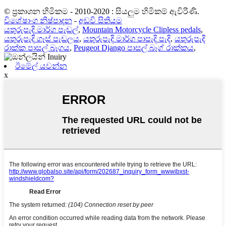
© ප්‍රකාශන හිමිකම - 2010-2020 : සියලුම හිමිකම් ඇවිරිණි.
විශේෂාංග නිෂ්පාදන
-
අඩවි සිතියම
යතුරුපැදි මාර්ග පැඩල්
,
Mountain Motorcycle Clipless pedals
,
යතුරුපැදි ගෑස් පැඩලය
,
යතුරුපැදි මාර්ග පාපැදි පැදි
,
යතුරුපැදි
රාක්ක පාසල් බෑගය
,
Peugeot Django පාසල් බෑග් රාක්කය
,
ඊමේල් යවන්න
x