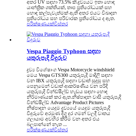
අතර UV සඳහා 73.5% කි.ද්‍රව්‍යයට ඉතා හොඳ
යාන්ත්‍රික ශක්තියක්, තාප ප්‍රතිරෝධයක් සහ
හොඳ කල්පැවැත්මක් ඇති අතර එයට විඛාදන
ප්‍රතිරෝධය සහ පරිවාරක ප්‍රතිරෝධය ද ඇත.
පරීක්ෂණයක්
විස්තර
Vespa Piaggio Typhoon සඳහා
යතුරුපැදි වීදුරුව
ද්‍රව්‍ය විශේෂාංග Vespa Motorcycle windshield
මෙය Vespa GTS300 යතුරුපැදි මාදිලි සඳහා
වන IBX යතුරුපැදි සඳහා වඩාත් සුදුසු සහ
පෙනුමෙන් වඩාත් ආකර්ෂණීය වන පරිදි
යතුරුපැදි වින්ඩ්ෂීල්ඩ් හැඩය සඳහා හොඳ
නිර්මාණයක් කර ඇත.නිෂ්පාදන වාසි යතුරුපැදි
වින්ඩ්ෂීල්ඩ් Advantage Product Pictures
නිෂ්පාදන යෙදුම ද්‍රව්‍යයේ යෙදුම යතුරුපැදි
වීදුරුවේ අරමුණ දිගු දුර ගමන් වලදී වාතය
ගලායාම අවහිර කිරීම වන අතර එය
බලපාන්නේ නැත ...
පරීක්ෂණයක්
විස්තර