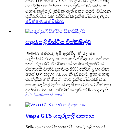
අතර UV සඳහා 73.5% කි.ද්‍රව්‍යයට ඉතා හොඳ
යාන්ත්‍රික ශක්තියක්, තාප ප්‍රතිරෝධයක් සහ
හොඳ කල්පැවැත්මක් ඇති අතර එයට විඛාදන
ප්‍රතිරෝධය සහ පරිවාරක ප්‍රතිරෝධය ද ඇත.
පරීක්ෂණයක්
විස්තර
යතුරුපැදි විශ්වීය වින්ඩ්ෂීල්ඩ්
PMMA පත්රය, අපි ඇක්රිලික් ලෙසද
හැඳින්වේ.එය ඉතා හොඳ විනිවිදභාවයක් සහ
තාප ප්ලාස්ටික් වර්ගයක් සහිත ප්ලාස්ටික්
වර්ගයකි.විනිවිදභාවය 99% දක්වා ළඟා වන
අතර UV සඳහා 73.5% කි.ද්‍රව්‍යයට ඉතා හොඳ
යාන්ත්‍රික ශක්තියක්, තාප ප්‍රතිරෝධයක් සහ
හොඳ කල්පැවැත්මක් ඇති අතර එයට විඛාදන
ප්‍රතිරෝධය සහ පරිවාරක ප්‍රතිරෝධය ද ඇත.
පරීක්ෂණයක්
විස්තර
Vespa GTS යතුරුපැදි ආසනය
Seiko ඉතා සුපරික්ෂාකාරී, යතුරුපැදි කුෂන්