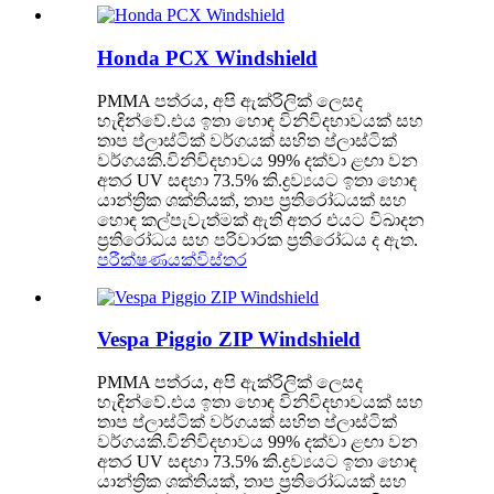
Honda PCX Windshield
PMMA පත්රය, අපි ඇක්රිලික් ලෙසද
හැඳින්වේ.එය ඉතා හොඳ විනිවිදභාවයක් සහ
තාප ප්ලාස්ටික් වර්ගයක් සහිත ප්ලාස්ටික්
වර්ගයකි.විනිවිදභාවය 99% දක්වා ළඟා වන
අතර UV සඳහා 73.5% කි.ද්‍රව්‍යයට ඉතා හොඳ
යාන්ත්‍රික ශක්තියක්, තාප ප්‍රතිරෝධයක් සහ
හොඳ කල්පැවැත්මක් ඇති අතර එයට විඛාදන
ප්‍රතිරෝධය සහ පරිවාරක ප්‍රතිරෝධය ද ඇත.
පරීක්ෂණයක්
විස්තර
Vespa Piggio ZIP Windshield
PMMA පත්රය, අපි ඇක්රිලික් ලෙසද
හැඳින්වේ.එය ඉතා හොඳ විනිවිදභාවයක් සහ
තාප ප්ලාස්ටික් වර්ගයක් සහිත ප්ලාස්ටික්
වර්ගයකි.විනිවිදභාවය 99% දක්වා ළඟා වන
අතර UV සඳහා 73.5% කි.ද්‍රව්‍යයට ඉතා හොඳ
යාන්ත්‍රික ශක්තියක්, තාප ප්‍රතිරෝධයක් සහ