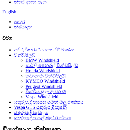
නිතර අසන පැන
English
ගෙදර
නිෂ්පාදන
වර්ග
අභිරුචිකරණය සහ නිර්මාණය
වින්ඩ්ෂීල්ඩ්
BMW Windshield
හාර්ලි ජෙනරල් වින්ඩ්ෂීල්ඩ්
Honda Windshield
කවාසාකි වින්ඩ්ෂීල්ඩ්
KYMCO Windshield
Peugeot Windshield
විශ්වීය සුළං ආවරණ
Vespa Windshield
යතුරුපැදි පසුපස ගමන් මලු රාක්කය
Vespa GTS යතුරුපැදි කුෂන්
යතුරුපැදි පැඩලය
යතුරුපැදි පාසල් බෑග් රාක්කය
විශේෂාංග නිෂ්පාදන